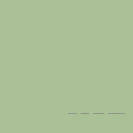
Tous droits réservés © Focus 783, 9 mars 2026 - Greta Vernaeve
(EI) - SIRET : 854 059 573 00055 -
CGU
-
CGV
-
RGPD
-
Mentions
Légales
-
Formulaire de Rétractation