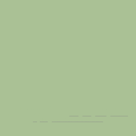
Tous droits réservés © Focus 783, 9 mars 2026 - Greta Vernaeve
(EI) - SIRET : 854 059 573 00055 -
CGU
-
CGV
-
RGPD
-
Mentions
Légales
-
Formulaire de Rétractation