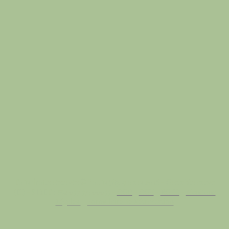
Tous droits réservés © Focus 783, 9 mars 2026 - Greta Vernaeve
(EI) - SIRET : 854 059 573 00055 -
CGU
-
CGV
-
RGPD
-
Mentions
Légales
-
Formulaire de Rétractation