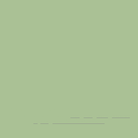
Tous droits réservés © Focus 783, 9 mars 2026 - Greta Vernaeve
(EI) - SIRET : 854 059 573 00055 -
CGU
-
CGV
-
RGPD
-
Mentions
Légales
-
Formulaire de Rétractation