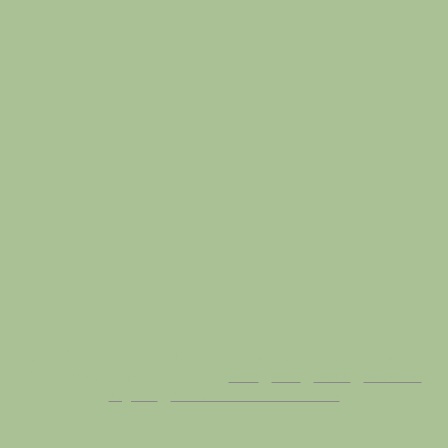
Tous droits réservés © Focus 783, 9 mars 2026 - Greta Vernaeve
(EI) - SIRET : 854 059 573 00055 -
CGU
-
CGV
-
RGPD
-
Mentions
Légales
-
Formulaire de Rétractation